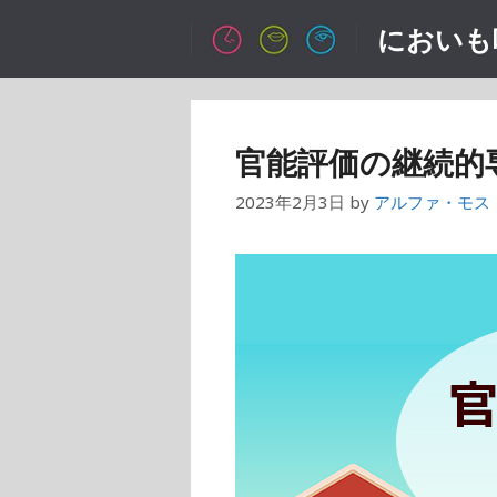
コ
においも
ン
テ
ン
ツ
官能評価の継続的
へ
ス
2023年2月3日
by
アルファ・モス
キ
ッ
プ