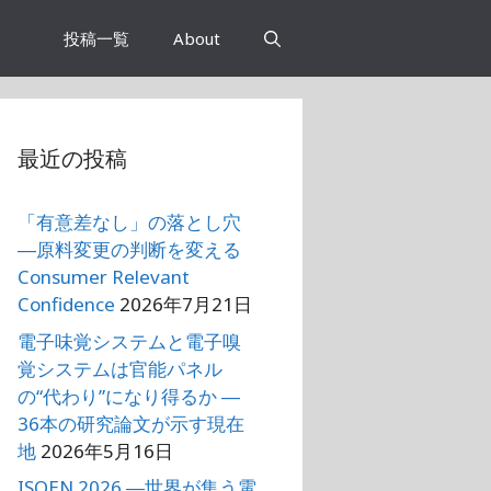
投稿一覧
About
最近の投稿
「有意差なし」の落とし穴
―原料変更の判断を変える
Consumer Relevant
Confidence
2026年7月21日
電子味覚システムと電子嗅
覚システムは官能パネル
の“代わり”になり得るか ―
36本の研究論文が示す現在
地
2026年5月16日
ISOEN 2026 ―世界が集う電