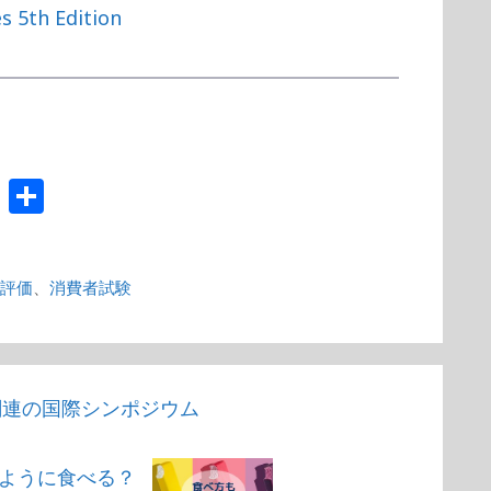
s 5th Edition
T
共
e
有
a
能評価
、
消費者試験
m
s
関連の国際シンポジウム
ように食べる？