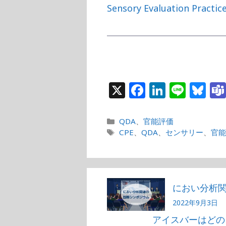
Sensory Evaluation Practice
X
F
Li
Li
Bl
a
n
n
u
c
k
e
e
カ
QDA
、
官能評価
テ
タ
CPE
、
QDA
、
センサリー
、
官
e
e
s
ゴ
グ
b
dI
k
リ
o
n
y
ー
o
におい分析
k
2022年9月3日
アイスバーはどの