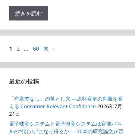
続きを読む
ペ
ペ
ペ
1
2
…
60
次
→
ー
ー
ー
ジ
ジ
ジ
最近の投稿
「有意差なし」の落とし穴 ―原料変更の判断を変
える Consumer Relevant Confidence
2026年7月
21日
電子味覚システムと電子嗅覚システムは官能パネ
ルの“代わり”になり得るか ― 36本の研究論文が示