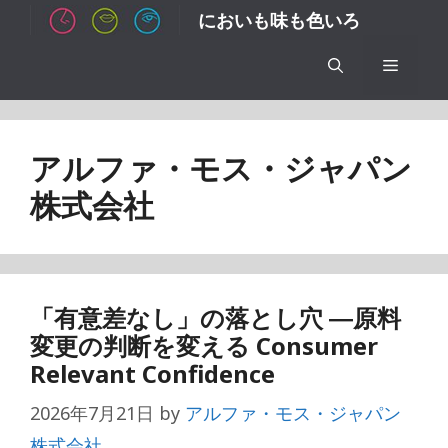
コ
においも味も色いろ
ン
テ
メ
ン
ツ
ニ
へ
アルファ・モス・ジャパン
ス
ュ
株式会社
キ
ッ
ー
プ
「有意差なし」の落とし穴 ―原料
変更の判断を変える Consumer
Relevant Confidence
2026年7月21日
by
アルファ・モス・ジャパン
株式会社