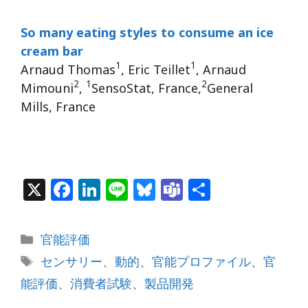
So many eating styles to consume an ice
cream bar
1
1
Arnaud Thomas
, Eric Teillet
, Arnaud
2
1
2
Mimouni
,
SensoStat, France,
General
Mills, France
X
F
Li
Li
Bl
T
共
a
n
n
u
e
有
c
k
e
e
a
カ
官能評価
e
e
s
m
テ
タ
センサリー
、
動的
、
官能プロファイル
、
官
b
dI
k
s
ゴ
グ
能評価
、
消費者試験
、
製品開発
リ
o
n
y