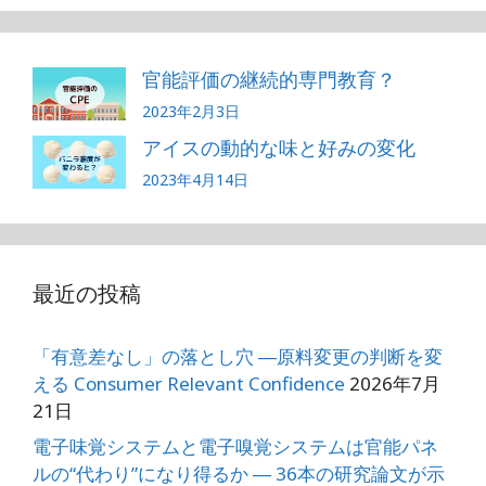
ー
o
k
官能評価の継続的専門教育？
2023年2月3日
アイスの動的な味と好みの変化
2023年4月14日
最近の投稿
「有意差なし」の落とし穴 ―原料変更の判断を変
える Consumer Relevant Confidence
2026年7月
21日
電子味覚システムと電子嗅覚システムは官能パネ
ルの“代わり”になり得るか ― 36本の研究論文が示