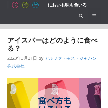
コ
においも味も色いろ
ン
テ
メ
ン
ツ
ニ
へ
アイスバーはどのように食べ
ス
ュ
る？
キ
ッ
2023年3月31日
by
アルファ・モス・ジャパン
ー
プ
株式会社