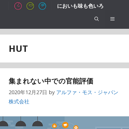
コ
においも味も色いろ
ン
テ
メ
ン
ツ
ニ
へ
HUT
ス
ュ
キ
ッ
ー
プ
集まれない中での官能評価
2020年12月27日
by
アルファ・モス・ジャパン
株式会社