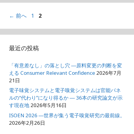
ペ
ペ
←
前へ
1
2
ー
ー
ジ
ジ
最近の投稿
「有意差なし」の落とし穴 ―原料変更の判断を変
える Consumer Relevant Confidence
2026年7月
21日
電子味覚システムと電子嗅覚システムは官能パネ
ルの“代わり”になり得るか ― 36本の研究論文が示
す現在地
2026年5月16日
ISOEN 2026 ―世界が集う電子嗅覚研究の最前線。
2026年2月26日