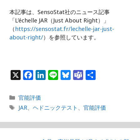
本記事は、SensoStat社のニュース記事
「L’échelle JAR（Just About Right）」
（
https://sensostat.fr/lechelle-jar-just-
about-right/
）を参照しています。
X
F
Li
Li
Bl
T
共
a
n
n
u
e
有
c
k
e
e
a
カ
官能評価
e
e
s
m
テ
タ
JAR
、
ヘドニックテスト
、
官能評価
b
dI
k
s
ゴ
グ
リ
o
n
y
ー
o