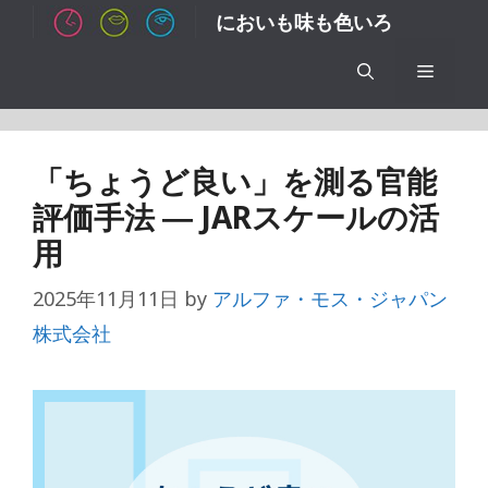
コ
においも味も色いろ
ン
テ
メ
ン
ツ
ニ
へ
「ちょうど良い」を測る官能
ス
ュ
評価手法 ― JARスケールの活
キ
用
ッ
ー
プ
2025年11月11日
by
アルファ・モス・ジャパン
株式会社