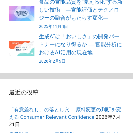
食品の官能品質を“見える化”する新
k
しい技術 ―官能評価とテクノロ
ジーの融合がもたらす変化―
2025年11月4日
生成AIは「おいしさ」の開発パー
トナーになり得るか ― 官能分析に
おけるAI活用の現在地
2026年2月9日
最近の投稿
「有意差なし」の落とし穴 ―原料変更の判断を変
える Consumer Relevant Confidence
2026年7月
21日