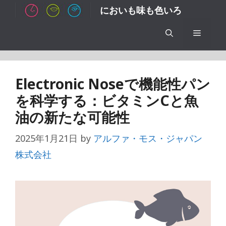
コ
においも味も色いろ
ン
テ
メ
ン
ツ
ニ
へ
Electronic Noseで機能性パン
ス
ュ
を科学する：ビタミンCと魚
キ
油の新たな可能性
ッ
ー
プ
2025年1月21日
by
アルファ・モス・ジャパン
株式会社