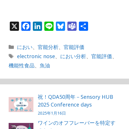
X
F
Li
Li
Bl
T
共
a
n
n
u
e
有
c
k
e
e
a
カ
におい
、
官能分析
、
官能評価
e
e
s
m
テ
タ
electronic nose
、
におい分析
、
官能評価
、
b
dI
k
s
ゴ
グ
機能性食品
、
魚油
リ
o
n
y
ー
o
k
祝！QDA50周年－Sensory HUB
2025 Conference days
2025年1月16日
ワインのオフフレーバーを特定す