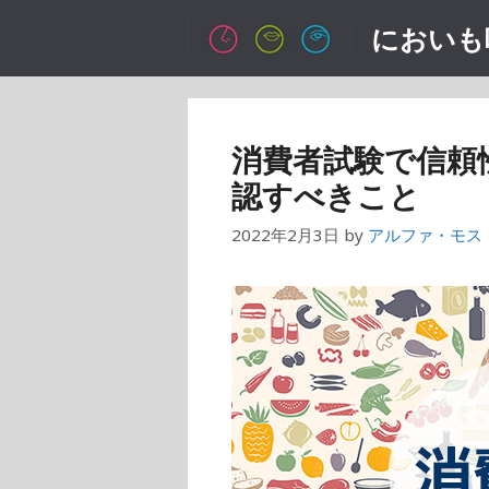
コ
においも
ン
テ
ン
ツ
消費者試験で信頼
へ
認すべきこと
ス
キ
2022年2月3日
by
アルファ・モス
ッ
プ