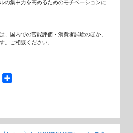
ルの集中力を高めるためのモチベーションに
は、国内での官能評価・消費者試験のほか、
す。ご相談ください。
T
共
e
有
a
m
s