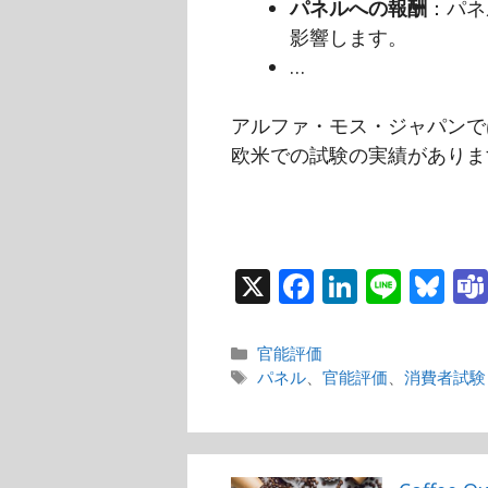
パネルへの報酬
：パネ
影響します。
…
アルファ・モス・ジャパンで
欧米での試験の実績がありま
X
F
Li
Li
Bl
a
n
n
u
c
k
e
e
カ
官能評価
テ
タ
パネル
、
官能評価
、
消費者試験
e
e
s
ゴ
グ
b
dI
k
リ
o
n
y
ー